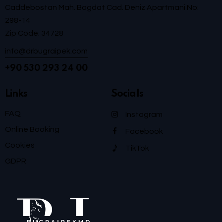
Caddebostan Mah. Bagdat Cad. Deniz Apartmani No:
298-14
Zip Code: 34728
info@drbugraipek.com
+90 530 293 24 00
Links
Socials
FAQ
Instagram
Online Booking
Facebook
Cookies
TikTok
GDPR