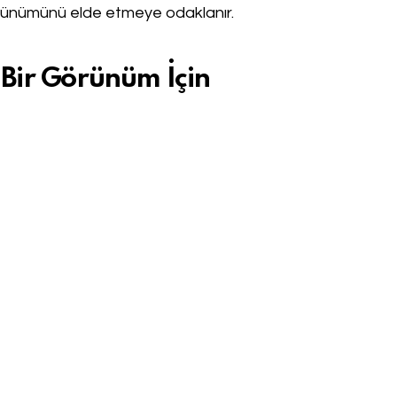
örünümünü elde etmeye odaklanır.
 Bir Görünüm İçin
 etkili cerrahi yöntemlerinden biridir. Göz
, etkileyici bir bakış elde etmek istiyorsanız,
olabilir.
n şekillendiren ve kaldıran cerrahi bir işlemdir. Bu
z görünümü elde edilir. Ayrıca, estetik
liği veya düşüklüğü gibi fonksiyonel sorunları da
 egzotik bir görünüm, yani
Fox Eyes
etkisidir.