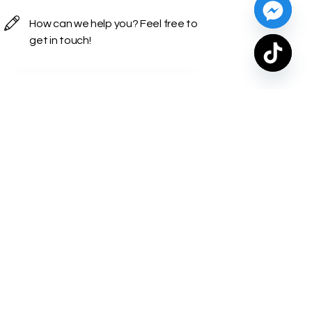
İletişim Bilgileri
Turkey — İstanbul, Kadikoy
Caddebostan Mah. Bagdat Cad.
Deniz Apartmani No: 298-14 Zip
Code:34728