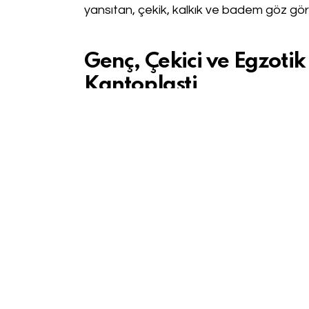
yansıtan, çekik, kalkık ve badem göz g
Genç, Çekici ve Egzotik
Kantoplasti
Kantoplasti, bu görünümü elde etmenin en
şeklinizi belirginleştirmek ve daha egzotik
kantoplasti sizin için mükemmel bir çözüm 
Kantoplasti Nedir?
Kantoplasti, gözlerin dış köşelerini yenide
sayede daha uzun, badem şeklinde bir gö
faydalarının yanı sıra, göz kapağı gevşek
düzeltebilir. Sonuç; genç, kalkık ve hafif